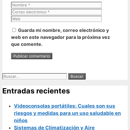
Nombre
Correo
electrónico
Web
Guarda mi nombre, correo electrónico y
web en este navegador para la próxima vez
que comente.
Buscar:
Entradas recientes
Videoconsolas portátiles: Cuales son sus
riesgos y medidas para un uso saludable en
niños
Sistemas de Climatización y Aire