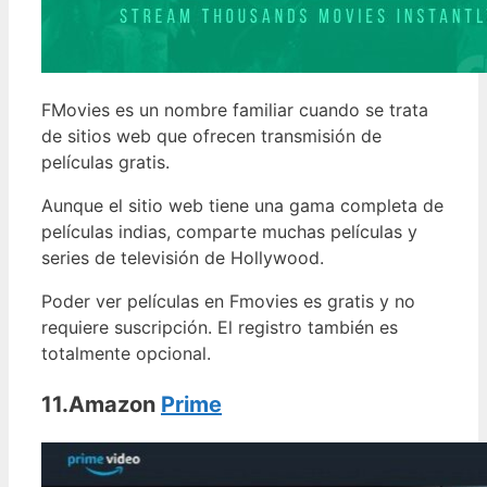
FMovies es un nombre familiar cuando se trata
de sitios web que ofrecen transmisión de
películas gratis.
Aunque el sitio web tiene una gama completa de
películas indias, comparte muchas películas y
series de televisión de Hollywood.
Poder ver películas en Fmovies es gratis y no
requiere suscripción.
El registro también es
totalmente opcional.
11.Amazon
Prime