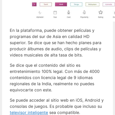
En la plataforma, puede obtener películas y
programas del sur de Asia en calidad HD
superior.
Se dice que se han hecho planes para
producir álbumes de audio, clips de películas y
videos musicales de alta tasa de bits.
Se dice que el contenido del sitio es
entretenimiento 100% legal.
Con más de 4000
contenidos con licencia legal de 9 idiomas
regionales de la India, realmente no puedes
equivocarte con este.
Se puede acceder al sitio web en iOS, Android y
consolas de juegos.
Es probable que incluso su
televisor inteligente
sea compatible.