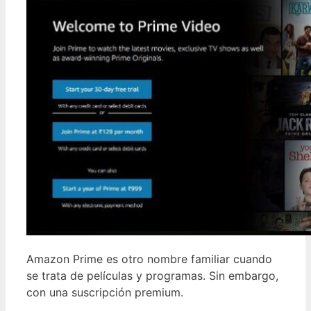
Amazon Prime es otro nombre familiar cuando
se trata de películas y programas.
Sin embargo,
con una suscripción premium.