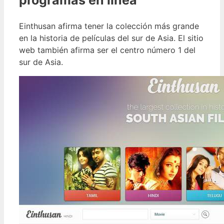
Einthusan afirma tener la colección más grande
en la historia de películas del sur de Asia.
El sitio
web también afirma ser el centro número 1 del
sur de Asia.