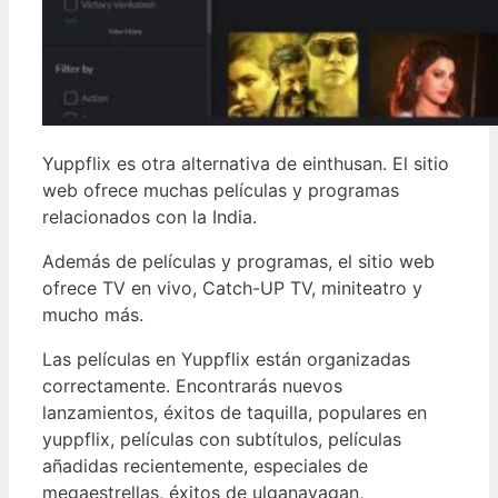
Yuppflix es otra alternativa de einthusan.
El sitio
web ofrece muchas películas y programas
relacionados con la India.
Además de películas y programas, el sitio web
ofrece TV en vivo, Catch-UP TV, miniteatro y
mucho más.
Las películas en Yuppflix están organizadas
correctamente.
Encontrarás nuevos
lanzamientos, éxitos de taquilla, populares en
yuppflix, películas con subtítulos, películas
añadidas recientemente, especiales de
megaestrellas, éxitos de ulganayagan,