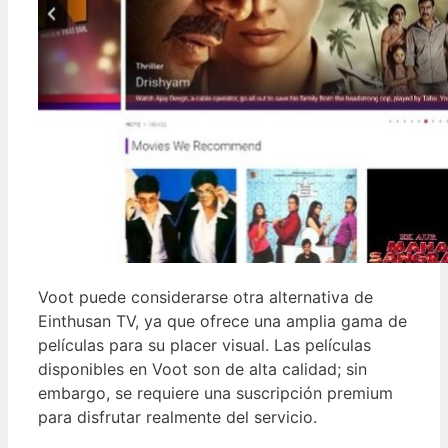
Voot puede considerarse otra alternativa de
Einthusan TV, ya que ofrece una amplia gama de
películas para su placer visual.
Las películas
disponibles en Voot son de alta calidad; sin
embargo, se requiere una suscripción premium
para disfrutar realmente del servicio.