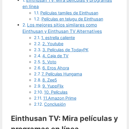
Einthusan TV: Mira películas y programas
en línea
Películas tamiles de Einthusan
Películas en telugu de Einthusan
Los mejores sitios similares como
Einthusan y Einthusan TV Alternatives
1. estrella caliente
2. Youtube
3. Películas de TodayPK
4. Caja de TV
5. Voto
6. Eros Ahora
7. Películas Hungama
8. Zee5
9. YuppFlix
10. Películas
11.Amazon Prime
Conclusión
Einthusan TV: Mira películas y
programas en línea