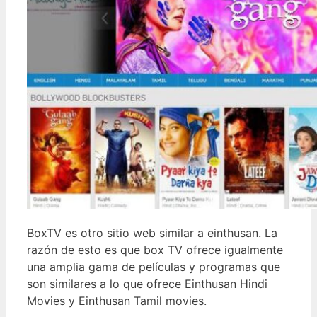
BoxTV es otro sitio web similar a einthusan.
La
razón de esto es que box TV ofrece igualmente
una amplia gama de películas y programas que
son similares a lo que ofrece Einthusan Hindi
Movies y Einthusan Tamil movies.